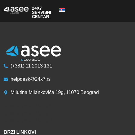
Pitanja i odgovori
24X7
SERVISNI
CENTAR
(+381) 11 2013 131
helpdesk@24x7.rs
Milutina Milankovića 19g, 11070 Beograd
Ставка у листи број 1
Ставка у листи број 2
Ставка у листи број 3
BRZI LINKOVI