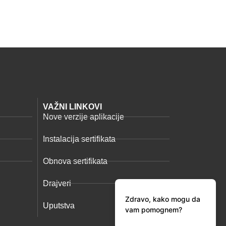
VAŽNI LINKOVI
Nove verzije aplikacije
Instalacija sertifikata
Obnova sertifikata
Drajveri
Zdravo, kako mogu da
Uputstva
vam pomognem?