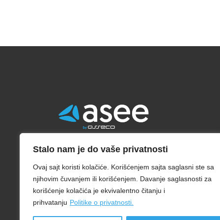
С
С
С
(+381) 11 2013 131
Stalo nam je do vaše privatnosti
helpdesk@24x7.rs
Ovaj sajt koristi kolačiće. Korišćenjem sajta saglasni ste sa
njihovim čuvanjem ili korišćenjem. Davanje saglasnosti za
Milutina Milankovića 19g, 11070
korišćenje kolačića je ekvivalentno čitanju i
Beograd
prihvatanju
Politike o privatnosti.