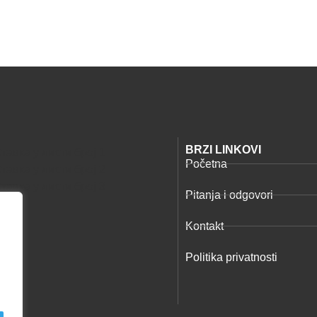
BRZI LINKOVI
тавка у листи број 1
Početna
тавка у листи број 2
тавка у листи број 3
Pitanja i odgovori
Kontakt
Politika privatnosti