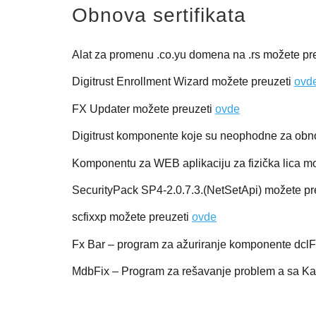
Obnova sertifikata
Alat za promenu .co.yu domena na .rs možete pr
Digitrust Enrollment Wizard možete preuzeti
ovd
FX Updater možete preuzeti
ovde
Digitrust komponente koje su neophodne za obnov
Komponentu za WEB aplikaciju za fizička lica m
SecurityPack SP4-2.0.7.3.(NetSetApi) možete pr
scfixxp možete preuzeti
ovde
Fx Bar – program za ažuriranje komponente dcl
MdbFix – Program za rešavanje problem a sa Ka