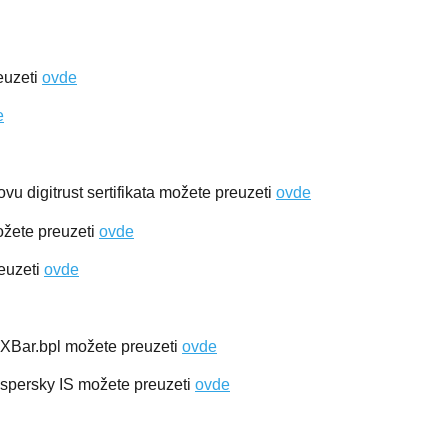
euzeti
ovde
e
u digitrust sertifikata možete preuzeti
ovde
ožete preuzeti
ovde
euzeti
ovde
FXBar.bpl možete preuzeti
ovde
spersky IS možete preuzeti
ovde